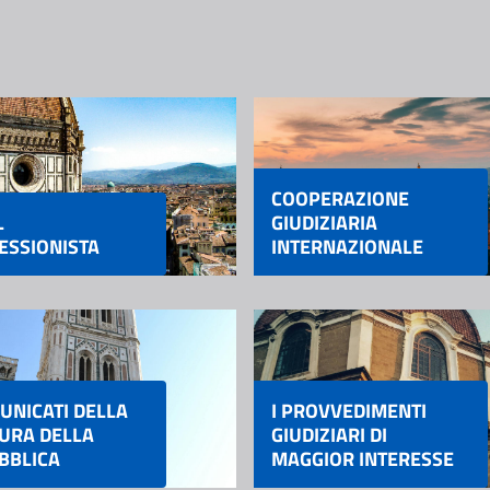
COOPERAZIONE
L
GIUDIZIARIA
ESSIONISTA
INTERNAZIONALE
UNICATI DELLA
I PROVVEDIMENTI
URA DELLA
GIUDIZIARI DI
BBLICA
MAGGIOR INTERESSE