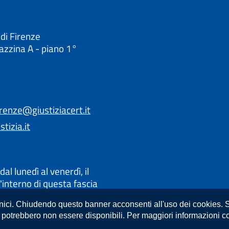
 di Firenze
lazzina A - piano 1°
irenze@giustiziacert.it
tizia.it
dal lunedì al venerdì, il
'interno di questa fascia
 appuntamento: si prega di
cnici. Chiudendo questo banner acconsenti all'uso dei cookies. S
e si necessita e prenotare
 potrebbero non essere disponibili. Per maggiori informazioni co