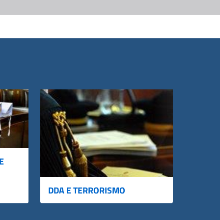
E
DDA E TERRORISMO