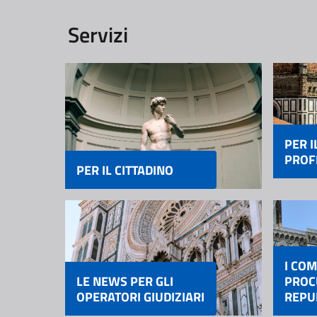
Servizi
PER I
PROF
PER IL CITTADINO
I COM
LE NEWS PER GLI
PROC
OPERATORI GIUDIZIARI
REPU