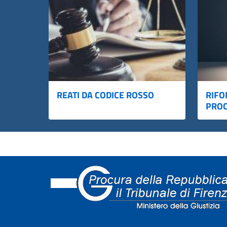
REATI DA CODICE ROSSO
RIFO
PROC