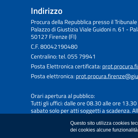
Indirizzo
Procura della Repubblica presso il Tribunale
Palazzo di Giustizia Viale Guidoni n. 61 - Pa
50127 Firenze (FI)
C.F. 80042190480
Centralino: tel. 055 79941
Posta Elettronica certificata:
prot.procura.f
Posta elettronica:
prot.procura.firenze@gius
Orari apertura al pubblico:
Tutti gli uffici: dalle ore 08.30 alle ore 13.30 
sabato solo per atti soggetti a scadenza. All
oraria di apertura, alcuni uffici ricevono su
Questo sito utilizza cookies te
consultare la pagina dedicata al servizio ch
dei cookies alcune funzionalità
un appuntamento