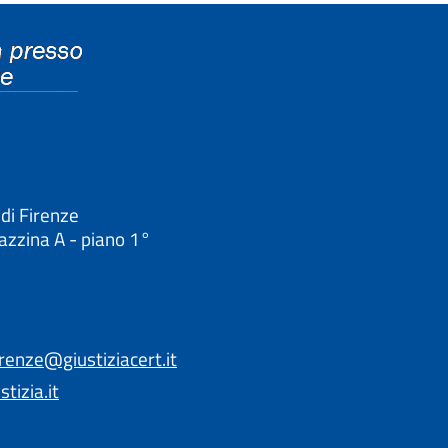
 di Firenze
lazzina A - piano 1°
irenze@giustiziacert.it
tizia.it