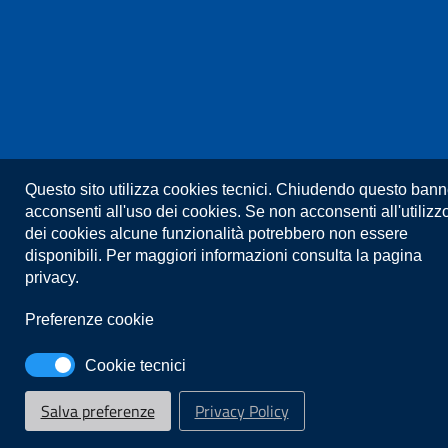
Privacy
Note legali
Dove siamo
Accessibilità
Questo sito utilizza cookies tecnici. Chiudendo questo bann
acconsenti all'uso dei cookies. Se non acconsenti all'utilizz
dei cookies alcune funzionalità potrebbero non essere
Mappa del sito
Link utili
disponibili. Per maggiori informazioni consulta la pagina
privacy.
Preferenze cookie
Cookie tecnici
Salva preferenze
Privacy Policy