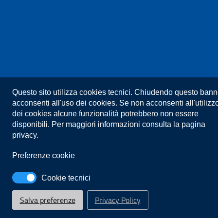
Privacy
Note legali
Dove siamo
Accessibilità
Questo sito utilizza cookies tecnici. Chiudendo questo bann
acconsenti all'uso dei cookies. Se non acconsenti all'utilizz
dei cookies alcune funzionalità potrebbero non essere
Mappa del sito
Link utili
disponibili. Per maggiori informazioni consulta la pagina
privacy.
Preferenze cookie
Cookie tecnici
Salva preferenze
Privacy Policy