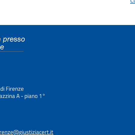
C
 di Firenze
lazzina A - piano 1°
irenze@giustiziacert.it