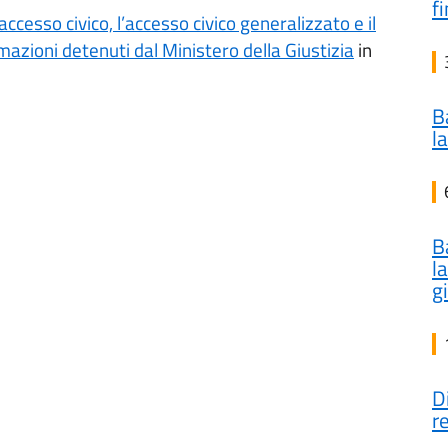
fi
accesso civico, l’accesso civico generalizzato e il
rmazioni detenuti dal Ministero della Giustizia
in
B
l
B
l
g
D
r