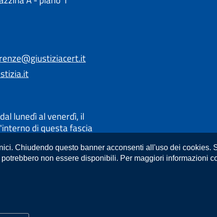
lazzina A - piano 1°
irenze@giustiziacert.it
tizia.it
dal lunedì al venerdì, il
'interno di questa fascia
 appuntamento: si prega di
cnici. Chiudendo questo banner acconsenti all'uso dei cookies. S
e si necessita e prenotare
 potrebbero non essere disponibili. Per maggiori informazioni co
e 13.30 dal lunedì al
 dalle ore 14.15 alle ore