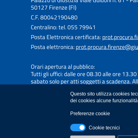
Palazzo di Giustizia Viale Guidoni n. 61 - Pa
50127 Firenze (FI)
C.F. 80042190480
Centralino: tel. 055 79941
Posta Elettronica certificata:
prot.procura.f
Posta elettronica:
prot.procura.firenze@gius
Orari apertura al pubblico:
Tutti gli uffici: dalle ore 08.30 alle ore 13.30 
sabato solo per atti soggetti a scadenza. All
oraria di apertura, alcuni uffici ricevono su
Questo sito utilizza cookies te
consultare la pagina dedicata al servizio ch
dei cookies alcune funzionalità
un appuntamento
Ufficio del Casellario: dalle ore 08.00 alle or
Preferenze cookie
venerdì, con apertura pomeridiana il martedì
16.45.
Cookie tecnici