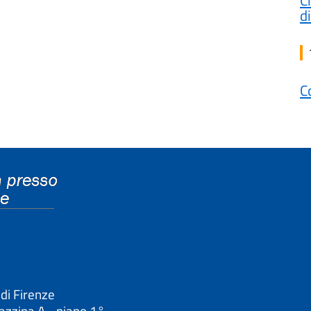
C
d
C
 di Firenze